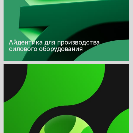
Айдентика для технического
продакшена и стейдж-дизайна