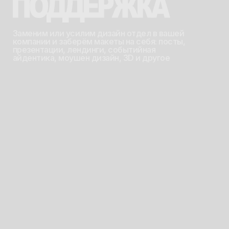
Айдентика для вечеринки
#TEK, Пермь
Айдентика для вечеринок
Айдентика для сервиса
SIGHT BY SIGHT, Пермь
автоматизации бизнеса UniBPM
мультидисциплинарная
дизайн-студия