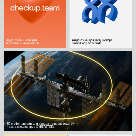
Айдентика для ивент-агентства
Айдентика для мероприятия
Manny Events
Holiverse в Дубае, ОАЭ
Заменим или усилим дизайн отдел в вашей
компании и заберём макеты на себя: посты,
презентации, лендинги, событийная
айдентика, моушен дизайн, 3D и другое