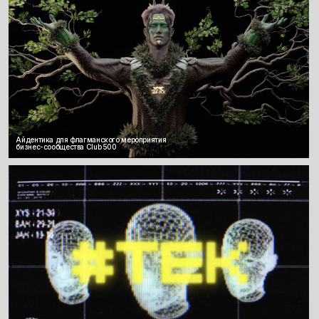
Наша основная почта
hi@signnature.ru
Наверх
ИП Сафронов Илья Викторович
ОГРНИП 322595800071709