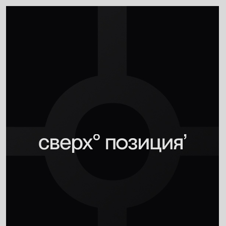
Айдентика для
маркетингового бюро