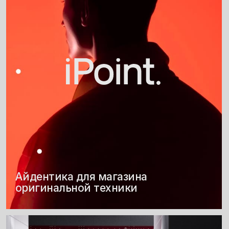
Имиджевый 3D ролик
для компании по кибербезопасности
Айдентика для юбилея
Сайт для бренда одежды
компании Евротехкат
Питерский Щит
Айдентика для проекта
Айдентика AI-экосистемы
HR HQ Яндекса
для разработчиков от Сбера