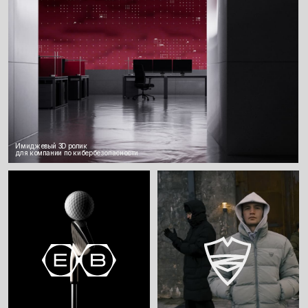
Айдентика и сайт для
Айдентика для мед. центра
персональных чекапов
Swiss Longevity Gate
3D motion дизайн для завода по производству
нержавеющих труб CYBERSTEEL